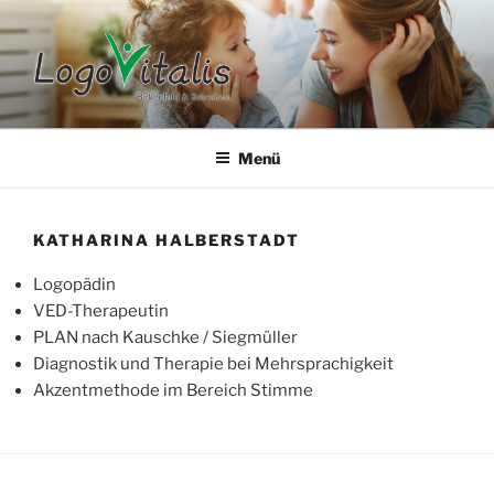
Zum
Inhalt
springen
LOGOVITALIS BIRKENFELD &
BOSTALSEE
Menü
KATHARINA HALBERSTADT
Logopädin
VED-Therapeutin
PLAN nach Kauschke / Siegmüller
Diagnostik und Therapie bei Mehrsprachigkeit
Akzentmethode im Bereich Stimme